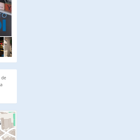
 de
ha