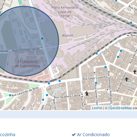
Leaflet
| ©
OpenStreetMap
con
cozinha
Ar Condicionado