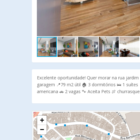
Excelente oportunidade! Quer morar na rua jardi
garagem 📍79 m2 útil 🏠 3 dormitórios 🛌 1 suítes 
americana 🚗 2 vagas 🐾 Aceita Pets 🍖 churrasqu
+
−