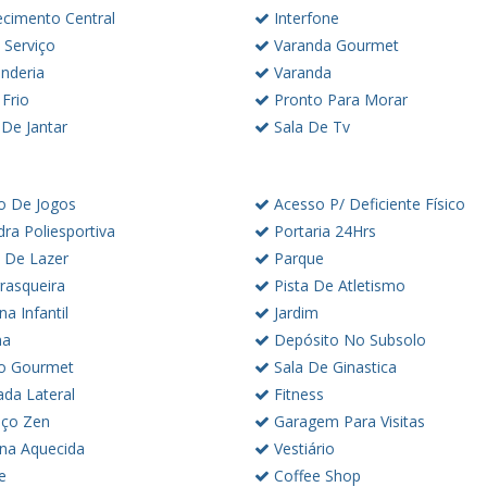
cimento Central
Interfone
 Serviço
Varanda Gourmet
nderia
Varanda
Frio
Pronto Para Morar
 De Jantar
Sala De Tv
o De Jogos
Acesso P/ Deficiente Físico
ra Poliesportiva
Portaria 24Hrs
 De Lazer
Parque
rasqueira
Pista De Atletismo
na Infantil
Jardim
na
Depósito No Subsolo
o Gourmet
Sala De Ginastica
ada Lateral
Fitness
ço Zen
Garagem Para Visitas
ina Aquecida
Vestiário
e
Coffee Shop