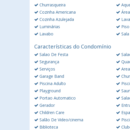
Churrasqueira
Aque
Cozinha Americana
Área
Cozinha Azulejada
Lava
Luminárias
Piso 
Lavabo
Sala
Características do Condomínio
Salao De Festa
Sala
Segurança
Quad
Serviços
Area
Garage Band
Chur
Piscina Adulto
Pisci
Playground
Sau
Portao Automatico
Sala
Gerador
Entr
Children Care
Espa
Salão De Video/cinema
Pisc
Biblioteca
Club