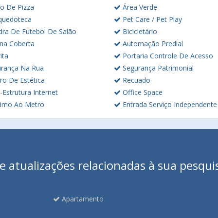
o De Pizza
Área Verde
quedoteca
Pet Care / Pet Play
ra De Futebol De Salão
Bicicletário
ina Coberta
Automação Predial
ita
Portaria Controle De Acesso
rança Na Rua
Segurança Patrimonial
ro De Estética
Recuado
-Estrutura Internet
Office Space
imo Ao Metro
Entrada Serviço Independente
 atualizações relacionadas à sua pesqui
Apartamento