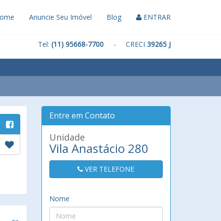
ome
Anuncie Seu Imóvel
Blog
ENTRAR
Tel:
(11) 95668-7700
- CRECI
39265 J
Entre em Contato
Unidade
Vila Anastácio 280
VER TELEFONE
Nome