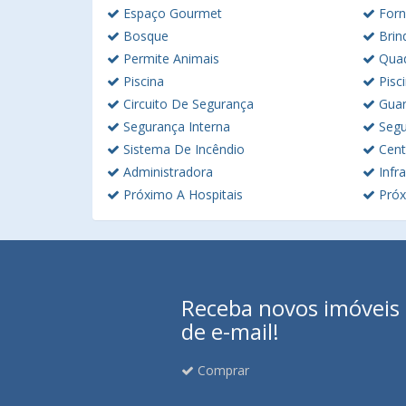
Espaço Gourmet
Forn
Bosque
Brin
Permite Animais
Quad
Piscina
Pisc
Circuito De Segurança
Guar
Segurança Interna
Segu
Sistema De Incêndio
Cent
Administradora
Infra
Próximo A Hospitais
Próx
Receba novos imóveis e
de e-mail!
Comprar