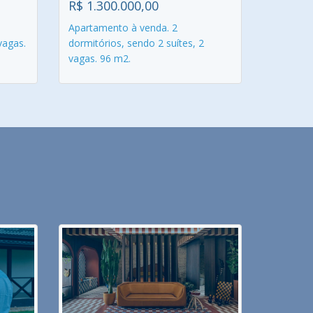
R$ 1.300.000,00
Apartamento à venda. 2
vagas.
dormitórios, sendo 2 suítes, 2
vagas. 96 m2.