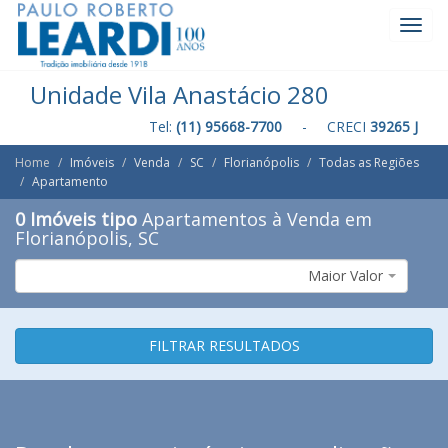
Toggl
Navig
Unidade Vila Anastácio 280
Tel:
(11) 95668-7700
- CRECI
39265 J
Home
Imóveis
Venda
SC
Florianópolis
Todas as Regiões
Apartamento
0 Imóveis tipo
Apartamentos à Venda em
Florianópolis, SC
Maior Valor
FILTRAR RESULTADOS