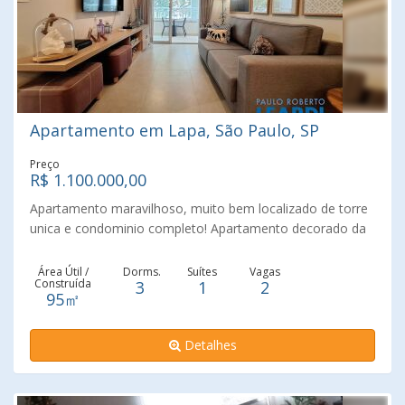
Apartamento em Lapa, São Paulo, SP
Preço
R$ 1.100.000,00
Apartamento maravilhoso, muito bem localizado de torre
unica e condominio completo! Apartamento decorado da
construtora, com fino acabamento, muito bem mobiliado.
Sua planta sao uma suíte com armario com espelho,
Área Útil /
Dorms.
Suítes
Vagas
Construída
3
1
2
cabeceira, mais dois quartos com muito armario,
95㎡
Banheiro com planejados. Sala integrada com uma sacada
de frente pra arvore, dando a sensação de morar em
Detalhes
casa. cozinha com lavanderia. Tudo isso em um
condominio completo, piscina, brinquedoteca,
churrasqueira, salão de festa... Está bem localizado,