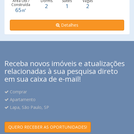
Área Útil /
Dorms.
Suítes
Vagas
Construída
2
1
2
65㎡
Detalhes
Receba novos imóveis e atualizações
relacionadas à sua pesquisa direto
em sua caixa de e-mail!
Comprar
Apartamento
Lapa, São Paulo, SP
QUERO RECEBER AS OPORTUNIDADES!