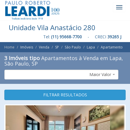
Toggl
Navig
Unidade Vila Anastácio 280
Tel:
(11) 95668-7700
- CRECI
39265 J
Home
Imóveis
Venda
SP
São Paulo
Lapa
Apartamento
3 Imóveis tipo
Apartamentos à Venda em Lapa,
São Paulo, SP
Maior Valor
FILTRAR RESULTADOS