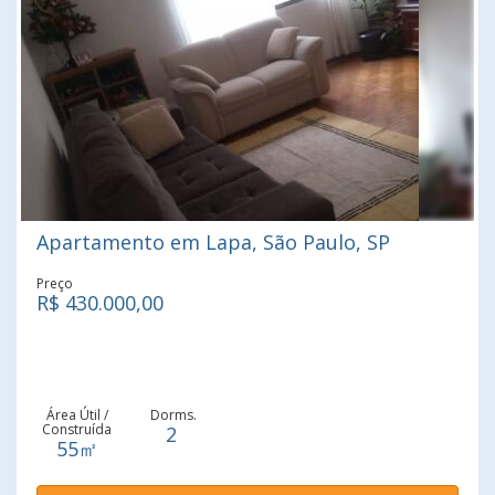
próximo a pontos de interesse de Vila Ipojuca, tais como
EMEI Ana Maria Poppovic, EE Profº Manuel Ciridião
Buarque, Escola Estadual Professora Marina Cerqueira
Cesar, Colégio Rainha da Paz, Escola Vera Cruz e Escola
Estadual Pereira Barreto.
Apartamento em Lapa, São Paulo, SP
Preço
R$ 430.000,00
Área Útil /
Dorms.
Construída
2
55㎡