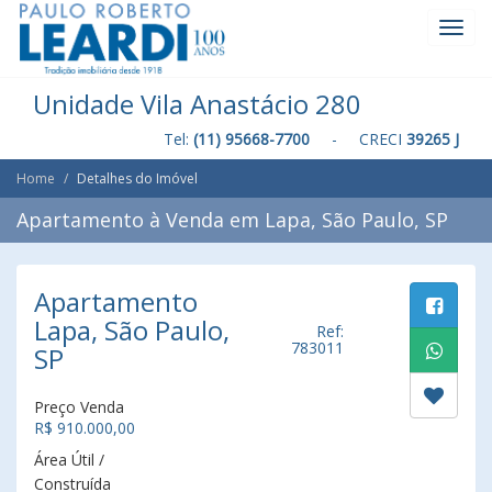
Toggl
Navig
Unidade Vila Anastácio 280
Tel:
(11) 95668-7700
- CRECI
39265 J
Home
Detalhes do Imóvel
Apartamento à Venda em Lapa, São Paulo, SP
Apartamento
Lapa, São Paulo,
Ref:
783011
SP
Preço Venda
R$ 910.000,00
Área Útil /
Construída