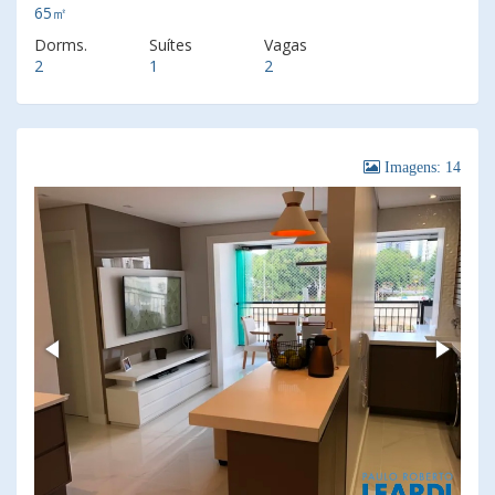
65㎡
Dorms.
Suítes
Vagas
2
1
2
Imagens: 14