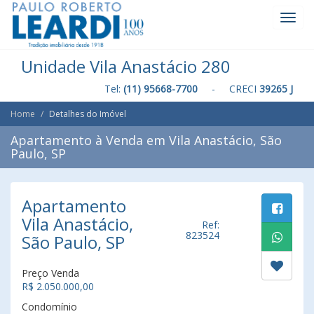
Toggl
Navig
Unidade Vila Anastácio 280
Tel:
(11) 95668-7700
- CRECI
39265 J
Home
Detalhes do Imóvel
Apartamento à Venda em Vila Anastácio, São
Paulo, SP
Apartamento
Vila Anastácio,
Ref:
823524
São Paulo, SP
Preço Venda
R$ 2.050.000,00
Condomínio