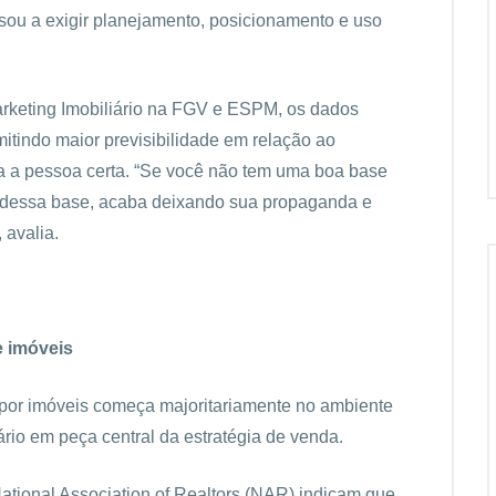
ou a exigir planejamento, posicionamento e uso
arketing Imobiliário na FGV e ESPM, os dados
tindo maior previsibilidade em relação ao
ara a pessoa certa. “Se você não tem uma boa base
o dessa base, acaba deixando sua propaganda e
 avalia.
 imóveis
por imóveis começa majoritariamente no ambiente
iário em peça central da estratégia de venda.
ational Association of Realtors (NAR) indicam que