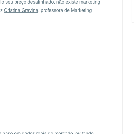
elo seu preço desalinhado, não existe marketing
iz
Cristina Gravina
, professora de Marketing
 base em dados reais de mercado, evitando