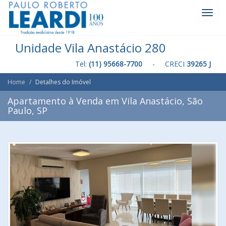
Toggl
Navig
Unidade Vila Anastácio 280
Tel:
(11) 95668-7700
- CRECI
39265 J
Home
Detalhes do Imóvel
Apartamento à Venda em Vila Anastácio, São
Paulo, SP